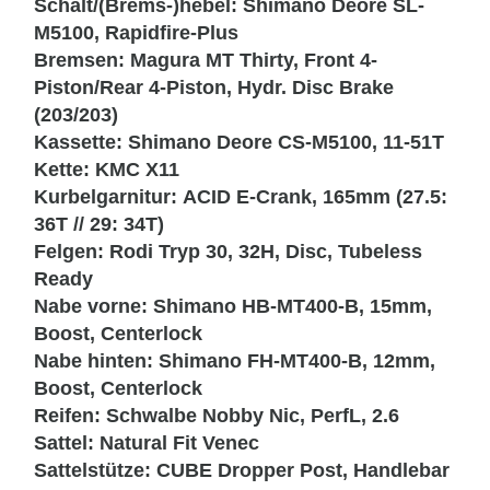
Schalt/(Brems-)hebel:
Shimano Deore SL-
M5100, Rapidfire-Plus
Bremsen:
Magura MT Thirty, Front 4-
Piston/Rear 4-Piston, Hydr. Disc Brake
(203/203)
Kassette:
Shimano Deore CS-M5100, 11-51T
Kette:
KMC X11
Kurbelgarnitur:
ACID E-Crank, 165mm (27.5:
36T // 29: 34T)
Felgen:
Rodi Tryp 30, 32H, Disc, Tubeless
Ready
Nabe vorne:
Shimano HB-MT400-B, 15mm,
Boost, Centerlock
Nabe hinten:
Shimano FH-MT400-B, 12mm,
Boost, Centerlock
Reifen:
Schwalbe Nobby Nic, PerfL, 2.6
Sattel:
Natural Fit Venec
Sattelstütze:
CUBE Dropper Post, Handlebar