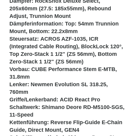
Dämpfer:
RockShox Deluxe Select,
205x60mm (27.5: 185x55mm), Rebound
Adjust, Trunnion Mount
Dämpferinformation:
Top: 54mm Trunnion
Mount, Bottom: 22.2x8mm
Steuersatz:
ACROS AZF-1035, ICR
(Integrated Cable Routing), BlockLock 120°,
Top Zero-Stack 1 1/2" (ZS 56mm), Bottom
Zero-Stack 1 1/2" (ZS 56mm)
Vorbau:
CUBE Performance Stem E-MTB,
31.8mm
Lenker:
Newmen Evolution SL 318.25,
760mm
Griffe/Lenkerband:
ACID React Pro
Schaltwerk:
Shimano Deore RD-M5100-SGS,
11-Speed
Kettenführung:
Reverse Flip-Guide E-Chain
Guide, Direct Mount, GEN4