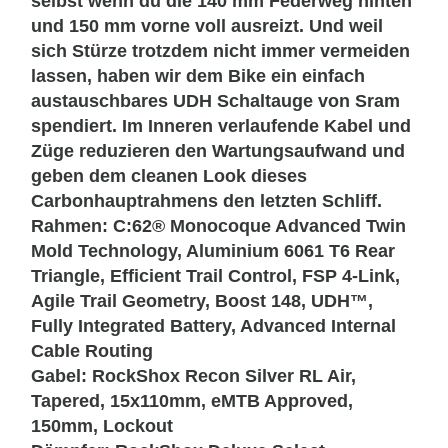
selbst wenn du die 140 mm Federweg hinten
und 150 mm vorne voll ausreizt. Und weil
sich Stürze trotzdem nicht immer vermeiden
lassen, haben wir dem Bike ein einfach
austauschbares UDH Schaltauge von Sram
spendiert. Im Inneren verlaufende Kabel und
Züge reduzieren den Wartungsaufwand und
geben dem cleanen Look dieses
Carbonhauptrahmens den letzten Schliff.
Rahmen:
C:62® Monocoque Advanced Twin
Mold Technology, Aluminium 6061 T6 Rear
Triangle, Efficient Trail Control, FSP 4-Link,
Agile Trail Geometry, Boost 148, UDH™,
Fully Integrated Battery, Advanced Internal
Cable Routing
Gabel:
RockShox Recon Silver RL Air,
Tapered, 15x110mm, eMTB Approved,
150mm, Lockout