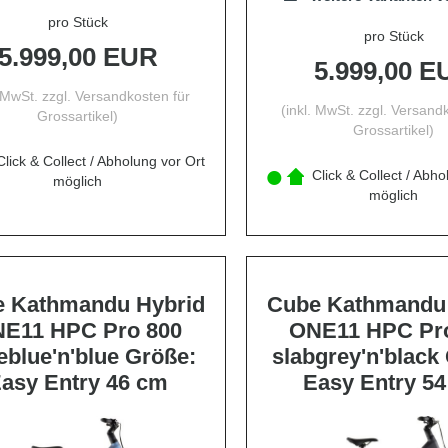
pro Stück
pro Stück
5.999,00 EUR
5.999,00 E
. MwSt. zzgl.
Versandkosten für
(inkl. MwSt. zzgl.
Versandk
Grossartikel
)
Grossartikel
)
lick & Collect / Abholung vor Ort
Click & Collect / Abho
möglich
möglich
 Kathmandu Hybrid
Cube Kathmandu
E11 HPC Pro 800
ONE11 HPC Pr
eblue'n'blue Größe:
slabgrey'n'black
asy Entry 46 cm
Easy Entry 5