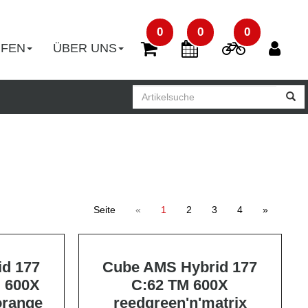
0
0
0
UFEN
ÜBER UNS
Seite
«
1
2
3
4
»
d 177
Cube AMS Hybrid 177
 600X
C:62 TM 600X
orange
reedgreen'n'matrix