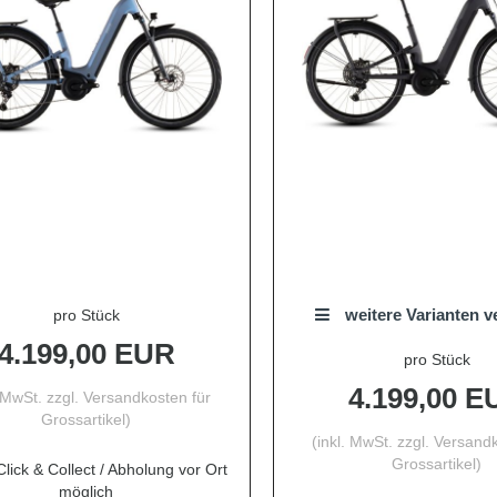
weitere Varianten v
pro Stück
4.199,00 EUR
pro Stück
4.199,00 E
. MwSt. zzgl.
Versandkosten für
Grossartikel
)
(inkl. MwSt. zzgl.
Versandk
Grossartikel
)
lick & Collect / Abholung vor Ort
möglich