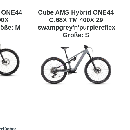
d ONE44
Cube AMS Hybrid ONE44
00X
C:68X TM 400X 29
röße: M
swampgrey'n'purplereflex
Größe: S
erfügbar