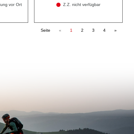
lung vor Ort
Z.Z. nicht verfügbar
Seite
«
1
2
3
4
»