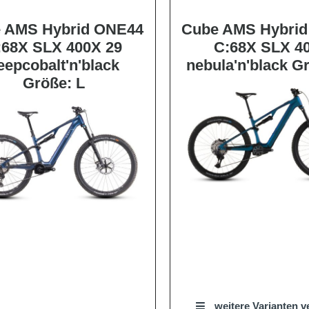
 AMS Hybrid ONE44
Cube AMS Hybri
:68X SLX 400X 29
C:68X SLX 4
eepcobalt'n'black
nebula'n'black G
Größe: L
weitere Varianten v