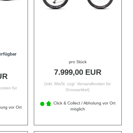
erfügbar
pro Stück
7.999,00 EUR
UR
(inkl. MwSt. zzgl.
Versandkosten für
osten für
Grossartikel
)
Click & Collect / Abholung vor Ort
lung vor Ort
möglich