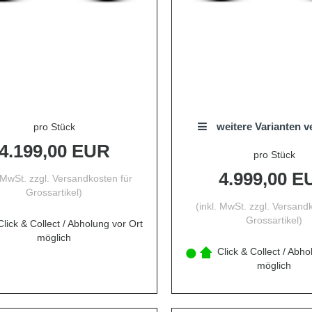
weitere Varianten v
pro Stück
4.199,00 EUR
pro Stück
4.999,00 E
. MwSt. zzgl.
Versandkosten für
Grossartikel
)
(inkl. MwSt. zzgl.
Versandk
Grossartikel
)
lick & Collect / Abholung vor Ort
möglich
Click & Collect / Abho
möglich