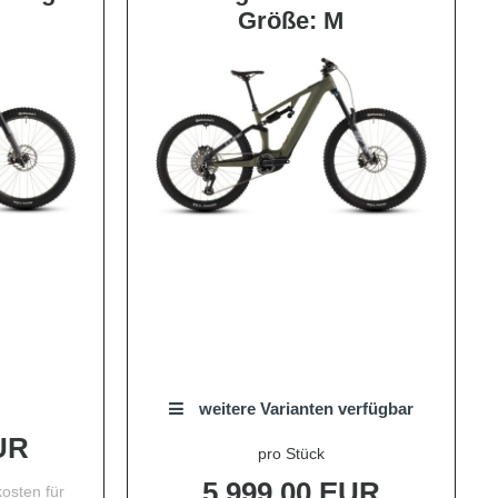
Größe: M
weitere Varianten verfügbar
UR
pro Stück
5.999,00 EUR
osten für