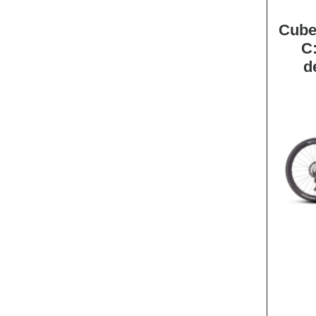
Cube
C
d