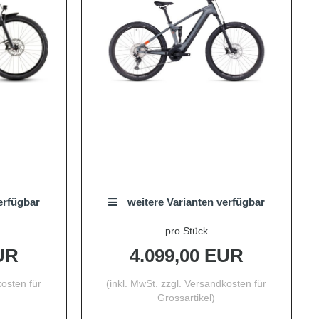
erfügbar
weitere Varianten verfügbar
pro Stück
UR
4.099,00 EUR
osten für
(inkl. MwSt. zzgl.
Versandkosten für
Grossartikel
)