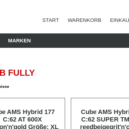
START
WARENKORB
EINKA
MARKEN
B FULLY
nisse
be AMS Hybrid 177
Cube AMS Hybri
C:62 AT 600X
C:62 SUPER TM
on'n'gold Größe: XL
reedbeigegrit'n'