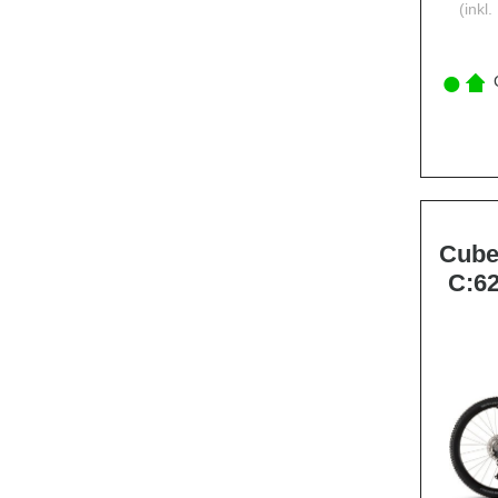
(inkl
C
Cube
C:62