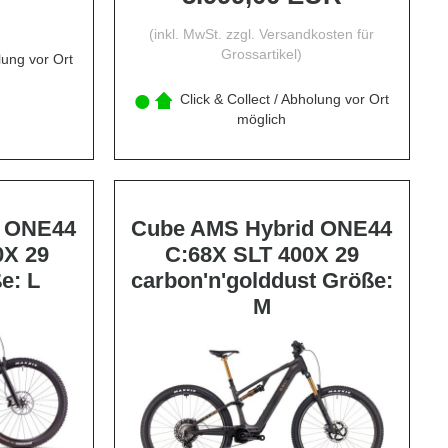
(inkl. MwSt. zzgl.
Versandkosten für
Grossartikel
)
lung vor Ort
Click & Collect / Abholung vor Ort
möglich
d ONE44
Cube AMS Hybrid ONE44
0X 29
C:68X SLT 400X 29
e: L
carbon'n'golddust Größe:
M