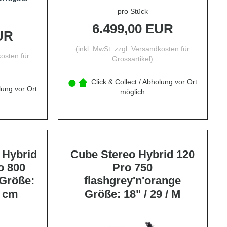
pro Stück
6.499,00 EUR
UR
(inkl. MwSt. zzgl.
Versandkosten für
osten für
Grossartikel
)
Click & Collect / Abholung vor Ort
lung vor Ort
möglich
 Hybrid
Cube Stereo Hybrid 120
o 800
Pro 750
 Größe:
flashgrey'n'orange
4 cm
Größe: 18" / 29 / M