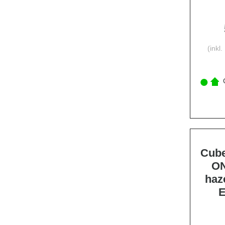
(inkl
C
Cube
ON
haz
E