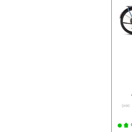
(inkl
C