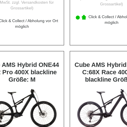
. MwSt. zzgl.
Versandkosten für
Grossartikel
)
Grossartikel
)
Click & Collect / Abho
lick & Collect / Abholung vor Ort
möglich
möglich
 AMS Hybrid ONE44
Cube AMS Hybri
 Pro 400X blackline
C:68X Race 40
Größe: M
blackline Größ